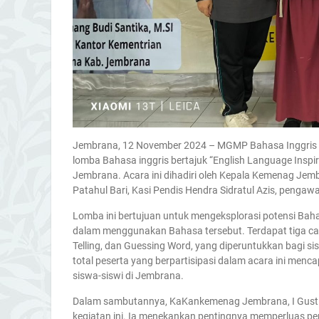
Jembrana, 12 November 2024 – MGMP Bahasa Inggris
lomba Bahasa inggris bertajuk “English Language Inspir
Jembrana. Acara ini dihadiri oleh Kepala Kemenag Jemb
Patahul Bari, Kasi Pendis Hendra Sidratul Azis, pengaw
Lomba ini bertujuan untuk mengeksplorasi potensi Bah
dalam menggunakan Bahasa tersebut. Terdapat tiga cab
Telling, dan Guessing Word, yang diperuntukkan bagi 
total peserta yang berpartisipasi dalam acara ini men
siswa-siswi di Jembrana.
Dalam sambutannya, KaKankemenag Jembrana, I Gusti K
kegiatan ini. Ia menekankan pentingnya memperluas pe