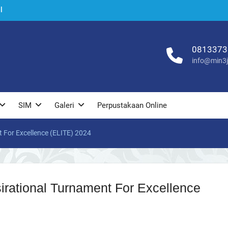
l
24
u
a
0813373
info@min3j
SIM
Galeri
Perpustakaan Online
 For Excellence (ELITE) 2024
irational Turnament For Excellence