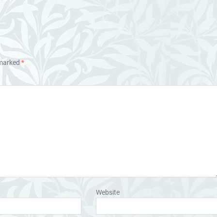
 marked
*
Website