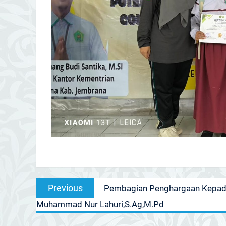
Post
Previous
Previous
Pembagian Penghargaan Kepada
navigation
post:
Muhammad Nur Lahuri,S.Ag,M.Pd