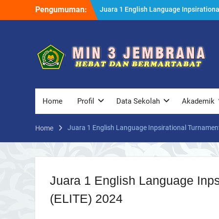
Skip
Pengumuman:
Juara 1 English Language Inpsirationa
to
Turnament For Excellence (ELITE) 20
content
Pembagian Penghargaan Kepada Gur
dan di Serahkan Langsung oleh Kepal
Madrasah H. Muhammad Nur
Lahuri,S.Ag,M.Pd
Home
Profil
Data Sekolah
Akademik
Juara 1 English Language Inpsirational Turnament
Home
Juara 1 English Language Inps
(ELITE) 2024