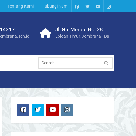
Tentang Kami
Hubungi Kami
FB
TW
YT
IG
14217
Jl. Gn. Merapi No. 28
embrana.sch.id
Loloan Timur, Jembrana - Bali
Search
for:
FB
TW
YT
IG