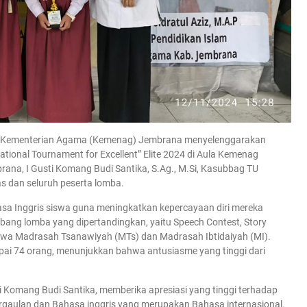
 Kementerian Agama (Kemenag) Jembrana menyelenggarakan
ational Tournament for Excellent” Elite 2024 di Aula Kemenag
rana, I Gusti Komang Budi Santika, S.Ag., M.Si, Kasubbag TU
as dan seluruh peserta lomba.
asa Inggris siswa guna meningkatkan kepercayaan diri mereka
ang lomba yang dipertandingkan, yaitu Speech Contest, Story
siswa Madrasah Tsanawiyah (MTs) dan Madrasah Ibtidaiyah (MI).
capai 74 orang, menunjukkan bahwa antusiasme yang tinggi dari
omang Budi Santika, memberika apresiasi yang tinggi terhadap
rgaulan dan Bahasa inggris yang merupakan Bahasa internasional.