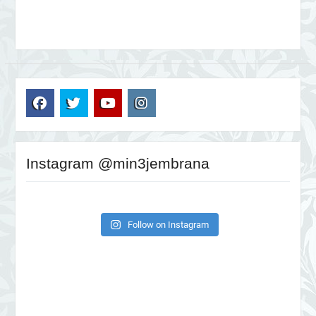
FB
TW
YT
IG
Instagram @min3jembrana
Follow on Instagram