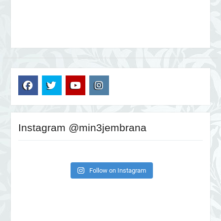
FB
TW
YT
IG
Instagram @min3jembrana
Follow on Instagram