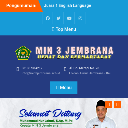
Skip
Pengumuman:
Juara 1 English Language
to
Inpsirational Turnament
content
For Excellence (ELITE)
2024
FB
TW
YT
IG
Top Menu
Pembagian Penghargaan
Kepada Guru dan di
Serahkan Langsung oleh
Kepala Madrasah H.
Muhammad Nur
Lahuri,S.Ag,M.Pd
081337314217
Jl. Gn. Merapi No. 28
info@min3jembrana.sch.id
Loloan Timur, Jembrana - Bali
Menu
Previous
Next