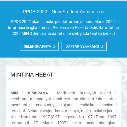
PPDB 2022 - New Student Admissions
PPDB 2022 akan dimulai pendaftarannya pada Maret 2022.
Informasi lengkap terkait Penerimaan Peserta Didik Baru Tahun
2022 MIN 3 Jembrana dapat diperoleh pada tautan berikut
SELENGKAPNYA
DAFTAR SEKARANG
MINTINA HEBAT!
MIN 3 JEMBRANA
– Madrasah Ibtidaiyah Negeri 3
Jembrana mempunyai komitmen dan cita-cita luhur untuk
membantu terwujudnya tujuan pendidikan nasional
tersebut. Sebagai wujud komitmennya, maka mulai sejak di
Negerikan tahun 1997 (SK Penegerian No. 107 /Tahun 1997
tertanggal 17 Maret 1997) telah mengembangkan