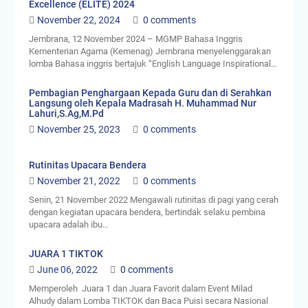
Excellence (ELITE) 2024
November 22, 2024
0 comments
Jembrana, 12 November 2024 – MGMP Bahasa Inggris
Kementerian Agama (Kemenag) Jembrana menyelenggarakan
lomba Bahasa inggris bertajuk “English Language Inspirational…
Pembagian Penghargaan Kepada Guru dan di Serahkan
Langsung oleh Kepala Madrasah H. Muhammad Nur
Lahuri,S.Ag,M.Pd
November 25, 2023
0 comments
Rutinitas Upacara Bendera
November 21, 2022
0 comments
Senin, 21 November 2022 Mengawali rutinitas di pagi yang cerah
dengan kegiatan upacara bendera, bertindak selaku pembina
upacara adalah ibu…
JUARA 1 TIKTOK
June 06, 2022
0 comments
Memperoleh Juara 1 dan Juara Favorit dalam Event Milad
Alhudy dalam Lomba TIKTOK dan Baca Puisi secara Nasional