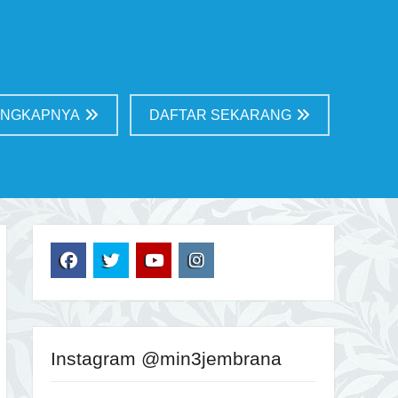
ENGKAPNYA
DAFTAR SEKARANG
FB
TW
YT
IG
Instagram @min3jembrana