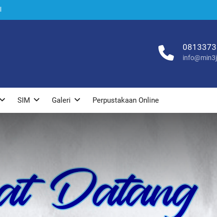
l
24
u
a
0813373
info@min3j
SIM
Galeri
Perpustakaan Online