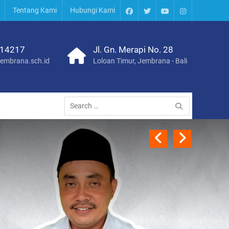
Tentang Kami
Hubungi Kami
FB
TW
YT
IG
14217
Jl. Gn. Merapi No. 28
embrana.sch.id
Loloan Timur, Jembrana - Bali
Search
for:
Previo
Next