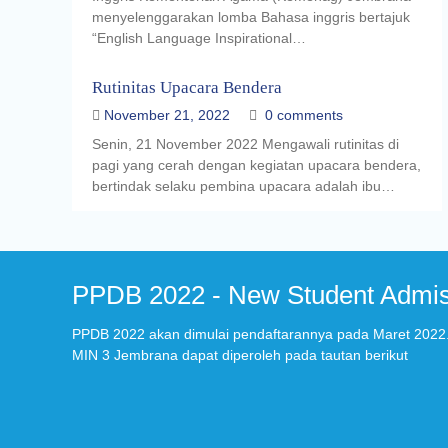
menyelenggarakan lomba Bahasa inggris bertajuk
“English Language Inspirational…
Rutinitas Upacara Bendera
November 21, 2022
0 comments
Senin, 21 November 2022 Mengawali rutinitas di
pagi yang cerah dengan kegiatan upacara bendera,
bertindak selaku pembina upacara adalah ibu…
PPDB 2022 - New Student Admis
PPDB 2022 akan dimulai pendaftarannya pada Maret 2022. 
MIN 3 Jembrana dapat diperoleh pada tautan berikut