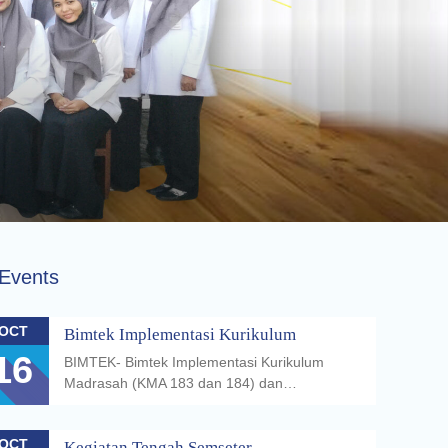
Events
OCT
Bimtek Implementasi Kurikulum
16
BIMTEK- Bimtek Implementasi Kurikulum
Madrasah (KMA 183 dan 184) dan…
OCT
Kegiatan Tengah Semseter