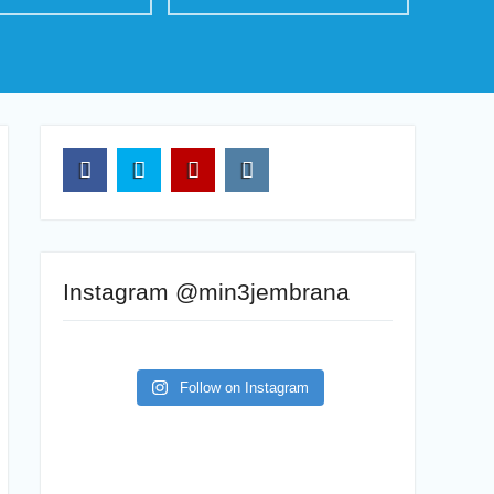
FB
TW
YT
IG
Instagram @min3jembrana
Follow on Instagram