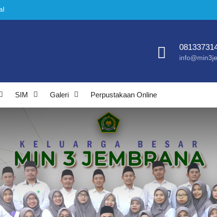
al
024
ru
la
08133731
info@min3je
SIM
Galeri
Perpustakaan Online