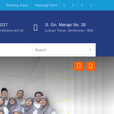
Tentang Kami
Hubungi Kami
FB
TW
YT
IG
4217
Jl. Gn. Merapi No. 28
mbrana.sch.id
Loloan Timur, Jembrana - Bali
Search
for:
Previous
Next