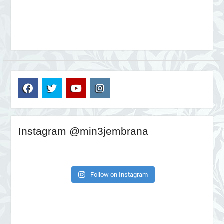
FB
TW
YT
IG
Instagram @min3jembrana
Follow on Instagram