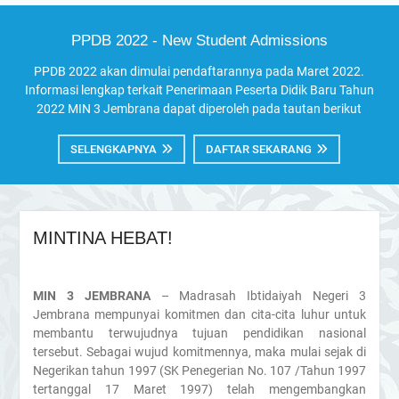
PPDB 2022 - New Student Admissions
PPDB 2022 akan dimulai pendaftarannya pada Maret 2022.
Informasi lengkap terkait Penerimaan Peserta Didik Baru Tahun
2022 MIN 3 Jembrana dapat diperoleh pada tautan berikut
SELENGKAPNYA
DAFTAR SEKARANG
MINTINA HEBAT!
MIN 3 JEMBRANA
– Madrasah Ibtidaiyah Negeri 3
Jembrana mempunyai komitmen dan cita-cita luhur untuk
membantu terwujudnya tujuan pendidikan nasional
tersebut. Sebagai wujud komitmennya, maka mulai sejak di
Negerikan tahun 1997 (SK Penegerian No. 107 /Tahun 1997
tertanggal 17 Maret 1997) telah mengembangkan