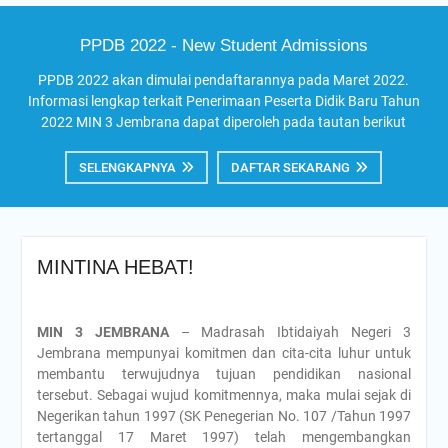
PPDB 2022 - New Student Admissions
PPDB 2022 akan dimulai pendaftarannya pada Maret 2022.
Informasi lengkap terkait Penerimaan Peserta Didik Baru Tahun
2022 MIN 3 Jembrana dapat diperoleh pada tautan berikut
SELENGKAPNYA
DAFTAR SEKARANG
MINTINA HEBAT!
MIN 3 JEMBRANA
– Madrasah Ibtidaiyah Negeri 3
Jembrana mempunyai komitmen dan cita-cita luhur untuk
membantu terwujudnya tujuan pendidikan nasional
tersebut. Sebagai wujud komitmennya, maka mulai sejak di
Negerikan tahun 1997 (SK Penegerian No. 107 /Tahun 1997
tertanggal 17 Maret 1997) telah mengembangkan