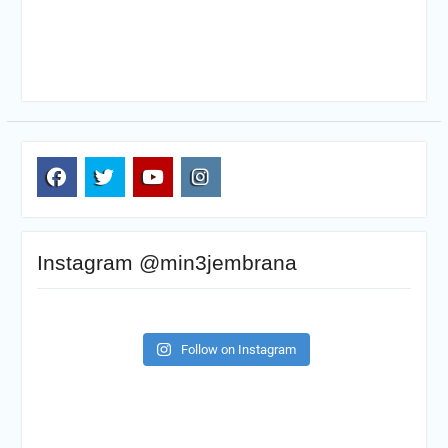
FB
TW
YT
IG
Instagram @min3jembrana
Follow on Instagram