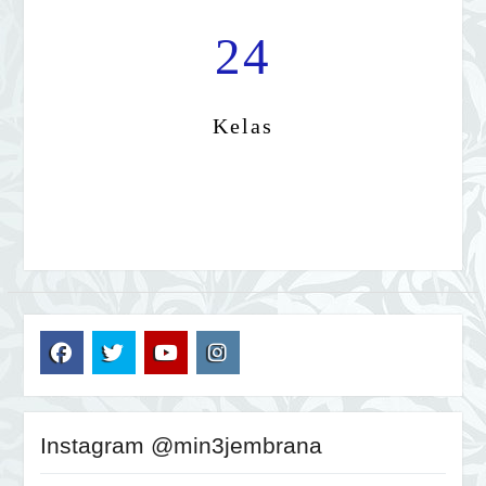
24
Kelas
FB
TW
YT
IG
Instagram @min3jembrana