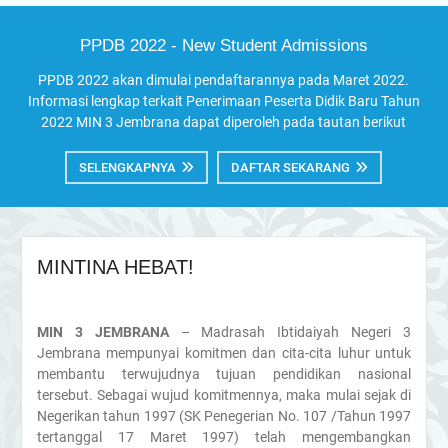
PPDB 2022 - New Student Admissions
PPDB 2022 akan dimulai pendaftarannya pada Maret 2022.
Informasi lengkap terkait Penerimaan Peserta Didik Baru Tahun
2022 MIN 3 Jembrana dapat diperoleh pada tautan berikut
SELENGKAPNYA
DAFTAR SEKARANG
MINTINA HEBAT!
MIN 3 JEMBRANA
– Madrasah Ibtidaiyah Negeri 3
Jembrana mempunyai komitmen dan cita-cita luhur untuk
membantu terwujudnya tujuan pendidikan nasional
tersebut. Sebagai wujud komitmennya, maka mulai sejak di
Negerikan tahun 1997 (SK Penegerian No. 107 /Tahun 1997
tertanggal 17 Maret 1997) telah mengembangkan