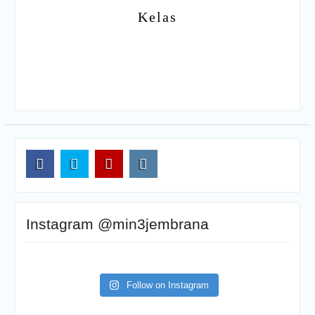
Kelas
FB
TW
YT
IG
Instagram @min3jembrana
Follow on Instagram