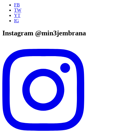
FB
TW
YT
IG
Instagram @min3jembrana