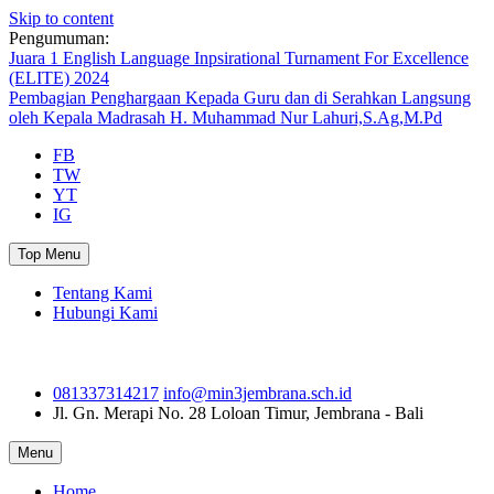
Skip to content
Pengumuman:
Juara 1 English Language Inpsirational Turnament For Excellence
(ELITE) 2024
Pembagian Penghargaan Kepada Guru dan di Serahkan Langsung
oleh Kepala Madrasah H. Muhammad Nur Lahuri,S.Ag,M.Pd
FB
TW
YT
IG
Top Menu
Tentang Kami
Hubungi Kami
081337314217
info@min3jembrana.sch.id
Jl. Gn. Merapi No. 28
Loloan Timur, Jembrana - Bali
Menu
Home