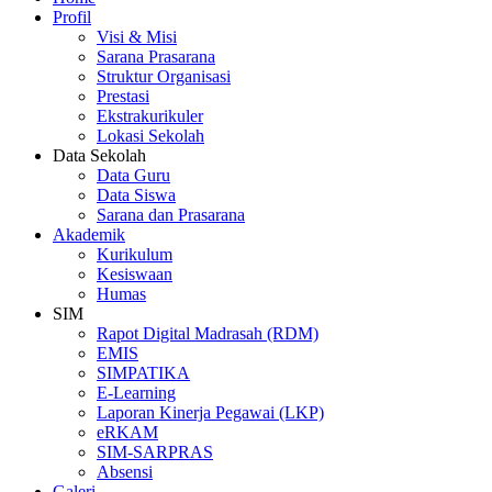
Profil
Visi & Misi
Sarana Prasarana
Struktur Organisasi
Prestasi
Ekstrakurikuler
Lokasi Sekolah
Data Sekolah
Data Guru
Data Siswa
Sarana dan Prasarana
Akademik
Kurikulum
Kesiswaan
Humas
SIM
Rapot Digital Madrasah (RDM)
EMIS
SIMPATIKA
E-Learning
Laporan Kinerja Pegawai (LKP)
eRKAM
SIM-SARPRAS
Absensi
Galeri