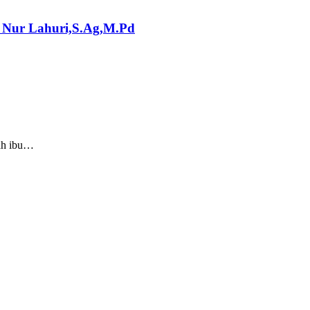
 Nur Lahuri,S.Ag,M.Pd
lah ibu…