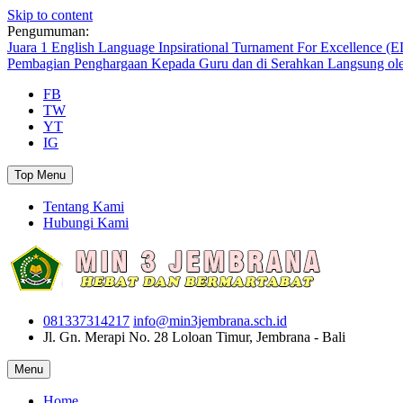
Skip to content
Pengumuman:
Juara 1 English Language Inpsirational Turnament For Excellence (
Pembagian Penghargaan Kepada Guru dan di Serahkan Langsung o
FB
TW
YT
IG
Top Menu
Tentang Kami
Hubungi Kami
081337314217
info@min3jembrana.sch.id
Jl. Gn. Merapi No. 28
Loloan Timur, Jembrana - Bali
Menu
Home