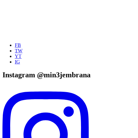
FB
TW
YT
IG
Instagram @min3jembrana