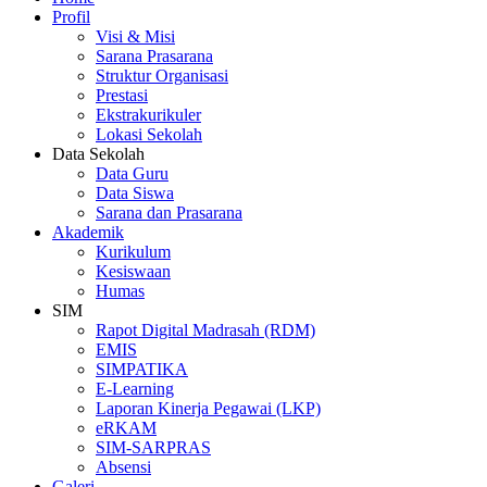
Profil
Visi & Misi
Sarana Prasarana
Struktur Organisasi
Prestasi
Ekstrakurikuler
Lokasi Sekolah
Data Sekolah
Data Guru
Data Siswa
Sarana dan Prasarana
Akademik
Kurikulum
Kesiswaan
Humas
SIM
Rapot Digital Madrasah (RDM)
EMIS
SIMPATIKA
E-Learning
Laporan Kinerja Pegawai (LKP)
eRKAM
SIM-SARPRAS
Absensi
Galeri