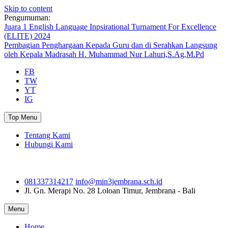
Skip to content
Pengumuman:
Juara 1 English Language Inpsirational Turnament For Excellence
(ELITE) 2024
Pembagian Penghargaan Kepada Guru dan di Serahkan Langsung
oleh Kepala Madrasah H. Muhammad Nur Lahuri,S.Ag,M.Pd
FB
TW
YT
IG
Top Menu
Tentang Kami
Hubungi Kami
081337314217
info@min3jembrana.sch.id
Jl. Gn. Merapi No. 28
Loloan Timur, Jembrana - Bali
Menu
Home