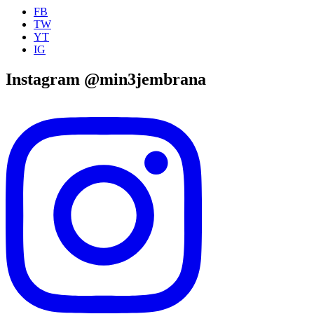
FB
TW
YT
IG
Instagram @min3jembrana