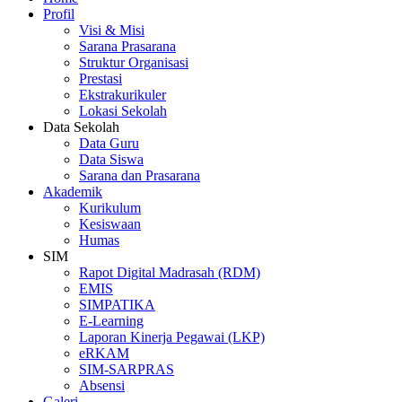
Profil
Visi & Misi
Sarana Prasarana
Struktur Organisasi
Prestasi
Ekstrakurikuler
Lokasi Sekolah
Data Sekolah
Data Guru
Data Siswa
Sarana dan Prasarana
Akademik
Kurikulum
Kesiswaan
Humas
SIM
Rapot Digital Madrasah (RDM)
EMIS
SIMPATIKA
E-Learning
Laporan Kinerja Pegawai (LKP)
eRKAM
SIM-SARPRAS
Absensi
Galeri