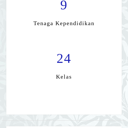
24
Kelas
FB
TW
YT
IG
Instagram @min3jembrana