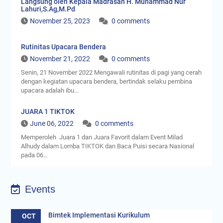
Senin, 21 November 2022 Mengawali rutinitas di pagi yang cerah
dengan kegiatan upacara bendera, bertindak selaku pembina
upacara adalah ibu…
JUARA 1 TIKTOK
June 06, 2022
0 comments
Memperoleh Juara 1 dan Juara Favorit dalam Event Milad
Alhudy dalam Lomba TIKTOK dan Baca Puisi secara Nasional
pada 06…
Events
Bimtek Implementasi Kurikulum
OCT
BIMTEK- Bimtek Implementasi Kurikulum Madrasah
16
(KMA 183 dan 184) dan…
Kegiatan Tengah Semseter
OCT
KTS - Kegiatan tengah Semseter yang dilaksanakan