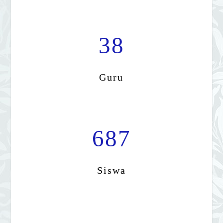
Guru
687
Siswa
9
Tenaga Kependidikan