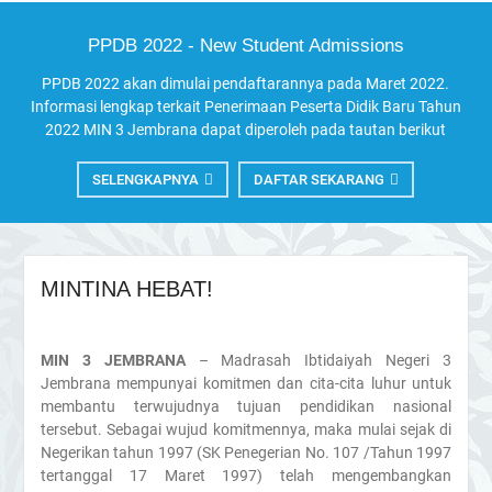
PPDB 2022 - New Student Admissions
PPDB 2022 akan dimulai pendaftarannya pada Maret 2022.
Informasi lengkap terkait Penerimaan Peserta Didik Baru Tahun
2022 MIN 3 Jembrana dapat diperoleh pada tautan berikut
SELENGKAPNYA
DAFTAR SEKARANG
MINTINA HEBAT!
MIN 3 JEMBRANA
– Madrasah Ibtidaiyah Negeri 3
Jembrana mempunyai komitmen dan cita-cita luhur untuk
membantu terwujudnya tujuan pendidikan nasional
tersebut. Sebagai wujud komitmennya, maka mulai sejak di
Negerikan tahun 1997 (SK Penegerian No. 107 /Tahun 1997
tertanggal 17 Maret 1997) telah mengembangkan