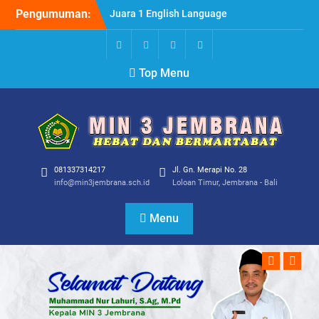
Skip
Pengumuman:
Juara 1 English Language
to
Inpsirational Turnament
content
For Excellence (ELITE)
2024
FB
TW
YT
IG
Top Menu
Pembagian Penghargaan
Kepada Guru dan di
Serahkan Langsung oleh
Kepala Madrasah H.
Muhammad Nur
Lahuri,S.Ag,M.Pd
081337314217
Jl. Gn. Merapi No. 28
info@min3jembrana.sch.id
Loloan Timur, Jembrana - Bali
Menu
Previous
Next