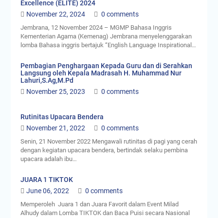
Excellence (ELITE) 2024
November 22, 2024
0 comments
Jembrana, 12 November 2024 – MGMP Bahasa Inggris
Kementerian Agama (Kemenag) Jembrana menyelenggarakan
lomba Bahasa inggris bertajuk “English Language Inspirational…
Pembagian Penghargaan Kepada Guru dan di Serahkan
Langsung oleh Kepala Madrasah H. Muhammad Nur
Lahuri,S.Ag,M.Pd
November 25, 2023
0 comments
Rutinitas Upacara Bendera
November 21, 2022
0 comments
Senin, 21 November 2022 Mengawali rutinitas di pagi yang cerah
dengan kegiatan upacara bendera, bertindak selaku pembina
upacara adalah ibu…
JUARA 1 TIKTOK
June 06, 2022
0 comments
Memperoleh Juara 1 dan Juara Favorit dalam Event Milad
Alhudy dalam Lomba TIKTOK dan Baca Puisi secara Nasional