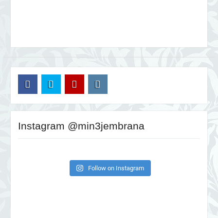
FB
TW
YT
IG
Instagram @min3jembrana
Follow on Instagram