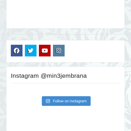
FB
TW
YT
IG
Instagram @min3jembrana
Follow on Instagram