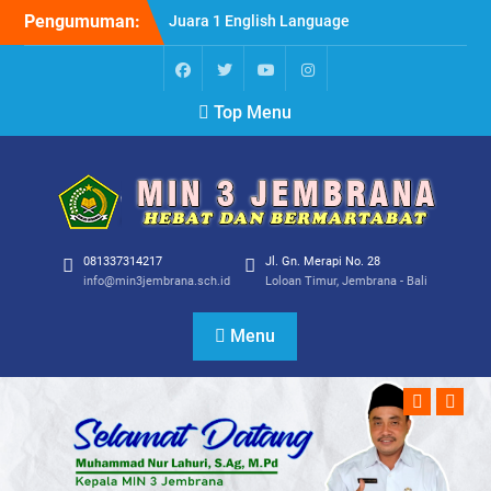
Skip
Pengumuman:
Juara 1 English Language
to
Inpsirational Turnament
content
For Excellence (ELITE)
2024
FB
TW
YT
IG
Top Menu
Pembagian Penghargaan
Kepada Guru dan di
Serahkan Langsung oleh
Kepala Madrasah H.
Muhammad Nur
Lahuri,S.Ag,M.Pd
081337314217
Jl. Gn. Merapi No. 28
info@min3jembrana.sch.id
Loloan Timur, Jembrana - Bali
Menu
Previous
Next