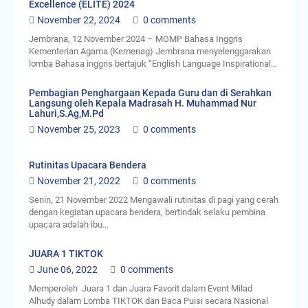
Excellence (ELITE) 2024
November 22, 2024
0 comments
Jembrana, 12 November 2024 – MGMP Bahasa Inggris
Kementerian Agama (Kemenag) Jembrana menyelenggarakan
lomba Bahasa inggris bertajuk “English Language Inspirational…
Pembagian Penghargaan Kepada Guru dan di Serahkan
Langsung oleh Kepala Madrasah H. Muhammad Nur
Lahuri,S.Ag,M.Pd
November 25, 2023
0 comments
Rutinitas Upacara Bendera
November 21, 2022
0 comments
Senin, 21 November 2022 Mengawali rutinitas di pagi yang cerah
dengan kegiatan upacara bendera, bertindak selaku pembina
upacara adalah ibu…
JUARA 1 TIKTOK
June 06, 2022
0 comments
Memperoleh Juara 1 dan Juara Favorit dalam Event Milad
Alhudy dalam Lomba TIKTOK dan Baca Puisi secara Nasional