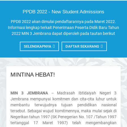
PPDB 2022 - New Student Admissions
PPDB 2022 akan dimulai pendaftarannya pada Maret 2022.
Informasi lengkap terkait Penerimaan Peserta Didik Baru Tahun
2022 MIN 3 Jembrana dapat diperoleh pada tautan berikut
SELENGKAPNYA
DAFTAR SEKARANG
MINTINA HEBAT!
MIN 3 JEMBRANA
– Madrasah Ibtidaiyah Negeri 3
Jembrana mempunyai komitmen dan cita-cita luhur untuk
membantu terwujudnya tujuan pendidikan nasional
tersebut. Sebagai wujud komitmennya, maka mulai sejak di
Negerikan tahun 1997 (SK Penegerian No. 107 /Tahun 1997
tertanggal 17 Maret 1997) telah mengembangkan