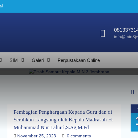
al
024
ru
la
08133731
info@min3je
SIM
Galeri
Perpustakaan Online
Pembagian Penghargaan Kepada Guru dan di
Serahkan Langsung oleh Kepala Madrasah H.
Muhammad Nur Lahuri,S.Ag,M.Pd
November 25, 2023
0 comments