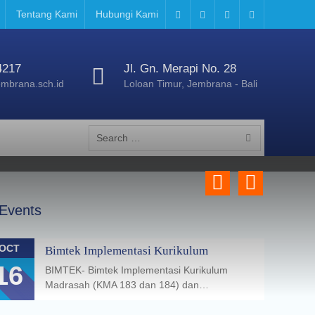
Tentang Kami
Hubungi Kami
FB
TW
YT
IG
4217
Jl. Gn. Merapi No. 28
mbrana.sch.id
Loloan Timur, Jembrana - Bali
Search
for:
Previous
Next
Events
OCT
Bimtek Implementasi Kurikulum
16
BIMTEK- Bimtek Implementasi Kurikulum
Madrasah (KMA 183 dan 184) dan…