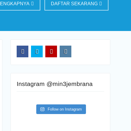
LENGKAPNYA
DAFTAR SEKARANG
FB
TW
YT
IG
Instagram @min3jembrana
Follow on Instagram