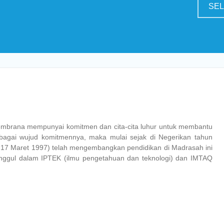
SE
embrana mempunyai komitmen dan cita-cita luhur untuk membantu
Sebagai wujud komitmennya, maka mulai sejak di Negerikan tahun
 17 Maret 1997) telah mengembangkan pendidikan di Madrasah ini
unggul dalam IPTEK (ilmu pengetahuan dan teknologi) dan IMTAQ