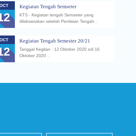
OCT
Kegiatan Tengah Semseter
12
KTS - Kegiatan tengah Semseter yang
dilaksanakan setelah Penilaian Tengah…
OCT
Kegiatan Tengah Semester 20/21
12
Tanggal Kegitan : 12 Oktober 2020 s/d 16
Oktober 2020…