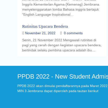
Inggris Kementerian Agama (Kemenag) Jembrana
menyelenggarakan lomba Bahasa inggris bertajuk
“English Language Inspirational…
Rutinitas Upacara Bendera
November 21, 2022
0 comments
Senin, 21 November 2022 Mengawali rutinitas di
pagi yang cerah dengan kegiatan upacara bendera,
bertindak selaku pembina upacara adalah ibu…
PPDB 2022 - New Student Admis
PPDB 2022 akan dimulai pendaftarannya pada Maret 2022. 
MIN 3 Jembrana dapat diperoleh pada tautan berikut