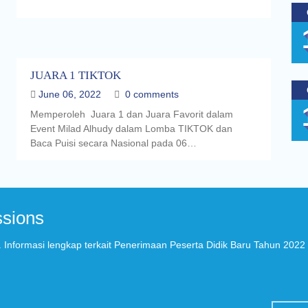
JUARA 1 TIKTOK
June 06, 2022
0 comments
Memperoleh Juara 1 dan Juara Favorit dalam
Event Milad Alhudy dalam Lomba TIKTOK dan
Baca Puisi secara Nasional pada 06…
sions
Informasi lengkap terkait Penerimaan Peserta Didik Baru Tahun 2022