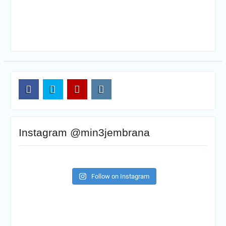
FB
TW
YT
IG
Instagram @min3jembrana
Follow on Instagram