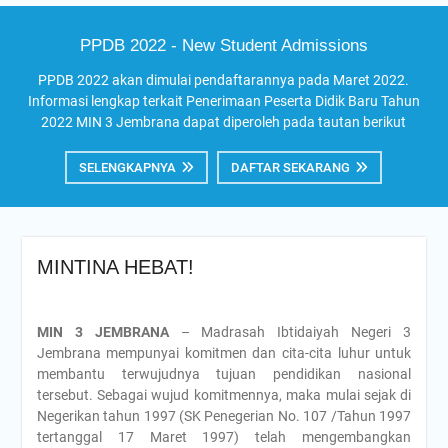
PPDB 2022 - New Student Admissions
PPDB 2022 akan dimulai pendaftarannya pada Maret 2022.
Informasi lengkap terkait Penerimaan Peserta Didik Baru Tahun
2022 MIN 3 Jembrana dapat diperoleh pada tautan berikut
SELENGKAPNYA
DAFTAR SEKARANG
MINTINA HEBAT!
MIN 3 JEMBRANA
– Madrasah Ibtidaiyah Negeri 3
Jembrana mempunyai komitmen dan cita-cita luhur untuk
membantu terwujudnya tujuan pendidikan nasional
tersebut. Sebagai wujud komitmennya, maka mulai sejak di
Negerikan tahun 1997 (SK Penegerian No. 107 /Tahun 1997
tertanggal 17 Maret 1997) telah mengembangkan